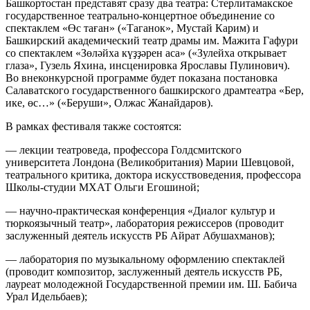
Башкортостан представят сразу два театра: Стерлитамакское
государственное театрально-концертное объединение со
спектаклем «Өс таған» («Таганок», Мустай Карим) и
Башкирский академический театр драмы им. Мажита Гафури
со спектаклем «Зөләйха күҙҙәрен аса» («Зулейха открывает
глаза», Гузель Яхина, инсценировка Ярославы Пулинович).
Во внеконкурcной программе будет показана постановка
Салаватского государственного башкирского драмтеатра «Бер,
ике, өс…» («Беруши», Олжас Жанайдаров).
В рамках фестиваля также состоятся:
— лекции театроведа, профессора Голдсмитского
университета Лондона (Великобритания) Марии Шевцовой,
театрального критика, доктора искусствоведения, профессора
Школы-студии МХАТ Ольги Егошиной;
— научно-практическая конференция «Диалог культур и
тюркоязычный театр», лаборатория режиссеров (проводит
заслуженный деятель искусств РБ Айрат Абушахманов);
— лаборатория по музыкальному оформлению спектаклей
(проводит композитор, заслуженный деятель искусств РБ,
лауреат молодежной Государственной премии им. Ш. Бабича
Урал Идельбаев);