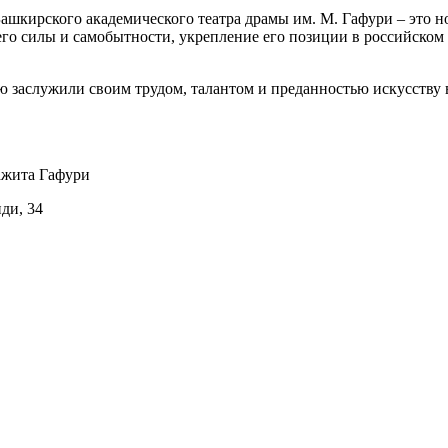
шкирского академического театра драмы им. М. Гафури – это но
го силы и самобытности, укрепление его позиции в российском 
ю заслужили своим трудом, талантом и преданностью искусству 
ажита Гафури
иди, 34