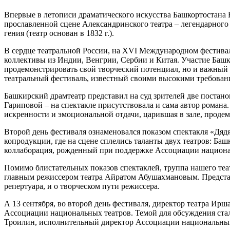
Впервые в летописи драматического искусства Башкортостана 
прославленной сцене Александринского театра – легендарного
гения (театр основан в 1832 г.).
В сердце театральной России, на XVI Международном фестивале
коллективы из Индии, Венгрии, Сербии и Китая. Участие Башк
продемонстрировать свой творческий потенциал, но и важный 
театральный фестиваль, известный своими высокими требован
Башкирский драмтеатр представил на суд зрителей две постан
Гариповой – на спектакле присутствовала и сама автор роман
искренности и эмоциональной отдачи, царившая в зале, продемо
Второй день фестиваля ознаменовался показом спектакля «Дядя
копродукции, где на сцене сплелись таланты двух театров: Ба
коллаборация, рожденный при поддержке Ассоциации националь
Помимо блистательных показов спектаклей, труппа нашего теат
главным режиссером театра Айратом Абушахмановым. Предста
репертуара, и о творческом пути режиссера.
А 13 сентября, во второй день фестиваля, директор театра И
Ассоциации национальных театров. Темой для обсуждения ста
Троилин, исполнительный директор Ассоциации национальных