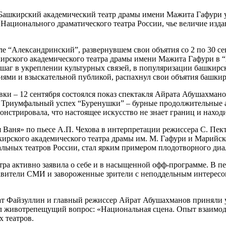
Башкирский академический театр драмы имени Мажита Гафури уд
 Национального драматического театра России, чье величие изд
 “Александринский”, развернувшем свои объятия со 2 по 30 сен
ирского академического театра драмы имени Мажита Гафури в “
шаг в укреплении культурных связей, в популяризации башкирск
иями и взыскательной публикой, распахнул свои объятия башки
овки – 12 сентября состоялся показ спектакля Айрата Абушахман
а. Триумфальный успех “Буренушки” – бурные продолжительные 
нстрировала, что настоящее искусство не знает границ и находи
 Ваня» по пьесе А.П. Чехова в интерпретации режиссера С. Пек
шкирского академического театра драмы им. М. Гафури и Марийс
ных театров России, стал ярким примером плодотворного диало
ра активно заявила о себе и в насыщенной офф-программе. В пер
вители СМИ и завороженные зрители с неподдельным интересо
ршат Файзуллин и главный режиссер Айрат Абушахманов приняли
л животрепещущий вопрос: «Национальная сцена. Опыт взаимод
 театров.