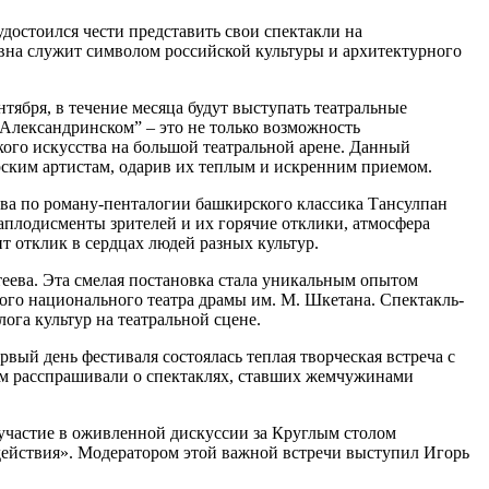
остоился чести представить свои спектакли на
авна служит символом российской культуры и архитектурного
тября, в течение месяца будут выступать театральные
Александринском” – это не только возможность
ого искусства на большой театральной арене. Данный
рским артистам, одарив их теплым и искренним приемом.
ова по роману-пенталогии башкирского классика Тансулпан
аплодисменты зрителей и их горячие отклики, атмосфера
т отклик в сердцах людей разных культур.
теева. Эта смелая постановка стала уникальным опытом
кого национального театра драмы им. М. Шкетана. Спектакль-
га культур на театральной сцене.
вый день фестиваля состоялась теплая творческая встреча с
м расспрашивали о спектаклях, ставших жемчужинами
 участие в оживленной дискуссии за Круглым столом
ействия». Модератором этой важной встречи выступил Игорь