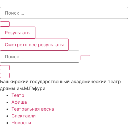
Перейти
Search
к
...
содержимому
Результаты
Смотреть все результаты
Башкирский государственный академический театр
драмы им.М.Гафури
Театр
Афиша
Театральная весна
Спектакли
Новости