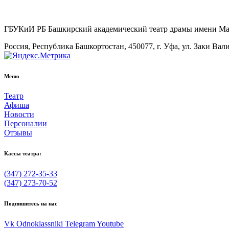
ГБУКиИ РБ Башкирский академический театр драмы имени М
Россия, Республика Башкортостан, 450077, г. Уфа, ул. Заки Вал
Меню
Театр
Афиша
Новости
Персоналии
Отзывы
Кассы театра:
(347) 272-35-33
(347) 273-70-52
Подпишитесь на нас
Vk
Odnoklassniki
Telegram
Youtube