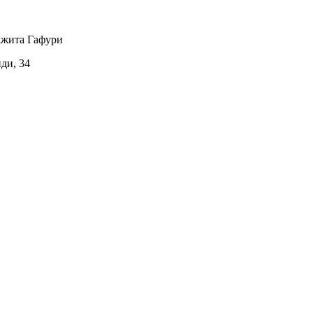
ажита Гафури
иди, 34