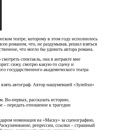
еском театре, которому в этом году исполнилось
сен романом, что, не раздумывая, решил взяться
твенное, что могло бы удивить автора романа.
 смотреть спектакль, она в антракте мне
орит: сижу, смотрю какую-то сцену и
кого государственного академического театра
ь взять автограф. Автор нашумевшей «Зулейхи»
. Во-первых, рассказать историю,
е ‒ передать отношение к трагедии
едаром номинация на «Маску» за сценографию,
Раскулачивание, репрессии, ссылки – страшный