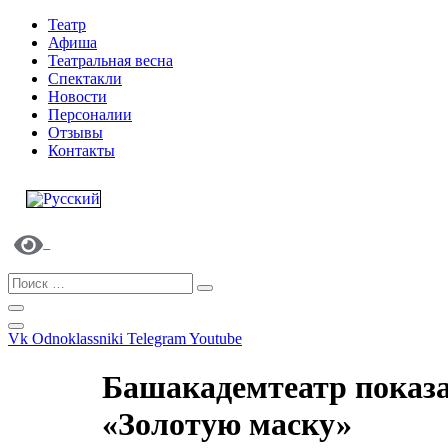
Театр
Афиша
Театральная весна
Спектакли
Новости
Персоналии
Отзывы
Контакты
Vk
Odnoklassniki
Telegram
Youtube
Башакадемтеатр показ
«Золотую маску»