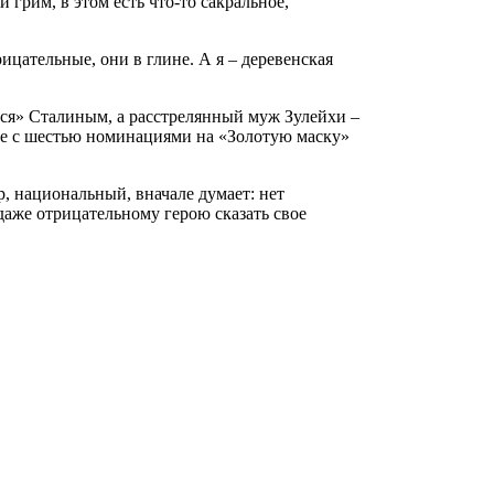
 грим, в этом есть что-то сакральное,
рицательные, они в глине. А я ‒ деревенская
ется» Сталиным, а расстрелянный муж Зулейхи –
ве с шестью номинациями на «Золотую маску»
, национальный, вначале думает: нет
 даже отрицательному герою сказать свое