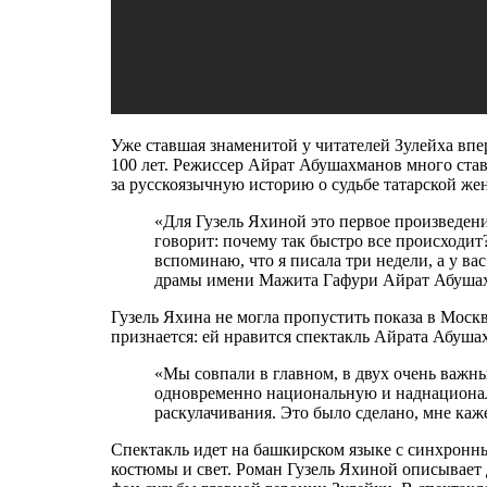
Уже ставшая знаменитой у читателей Зулейха впе
100 лет. Режиссер Айрат Абушахманов много став
за русскоязычную историю о судьбе татарской жен
«Для Гузель Яхиной это первое произведение
говорит: почему так быстро все происходит
вспоминаю, что я писала три недели, а у ва
драмы имени Мажита Гафури Айрат Абуша
Гузель Яхина не могла пропустить показа в Моск
признается: ей нравится спектакль Айрата Абуша
«Мы совпали в главном, в двух очень важн
одновременно национальную и наднациональн
раскулачивания. Это было сделано, мне каже
Спектакль идет на башкирском языке с синхронн
костюмы и свет. Роман Гузель Яхиной описывает