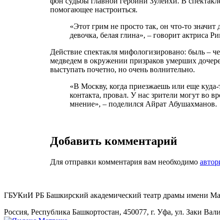
фон судьбы главной героини Зулейхи. В спектакле
помогающее настроиться.
«Этот грим не просто так, он что-то значит
девочка, белая глина», ‒ говорит актриса Р
Действие спектакля мифологизировано: быль – че
медведем в окружении призраков умерших дочере
выступать почетно, но очень волнительно.
«В Москву, когда приезжаешь или еще куда-
контакта, провал. У нас зрители могут во в
мнение», ‒ поделился Айрат Абушахманов.
Добавить комментарий
Для отправки комментария вам необходимо
автор
ГБУКиИ РБ Башкирский академический театр драмы имени М
Россия, Республика Башкортостан, 450077, г. Уфа, ул. Заки Вал