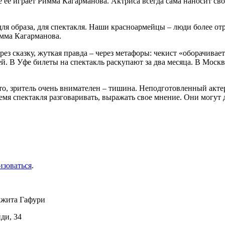
 ее играет Римма Кагарманова. Актриса всегда сама наносит свой
 для образа, для спектакля. Наши красноармейцы ‒ люди более от
имма Кагарманова.
рез сказку, жуткая правда – через метафоры: чекист «оборачива
й. В Уфе билеты на спектакль раскупают за два месяца. В Моск
то, зритель очень внимателен ‒ тишина. Неподготовленный актер
ремя спектакля разговаривать, выражать свое мнение. Они могут
изоваться
.
ажита Гафури
иди, 34