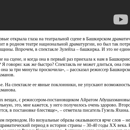
рвые открыла глаза на театральной сцене в Башкирском драматич
ит в родном театре национальной драматургии, но был так потря
щины. Впрочем, в спектакле Зулейха – башкирка. И это не единс
 на сцене, и когда она в первый раз приехала к нам в Башкирию
? Я говорю: как же быстро? Спектакль не может длиться, она гов
с она за три минуты проскочила», ‒ рассказал режиссер Башкирс
хманов.
ве. На спектакле ее явные поклонники, не упускают возможност
хманова.
ых вещах, с режиссером-постановщиком Айратом Абушахмановым
ую, это, мне кажется, у него получилось очень здорово. Второ
тся, в постановке блестяще», ‒ отметила писатель Гузель Яхина.
ым переводом. Но визуальные образы оказываются ярче слов – н
 драматический период в истории страны – 30-40 годы
XX
века. 