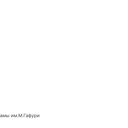
рамы им.М.Гафури