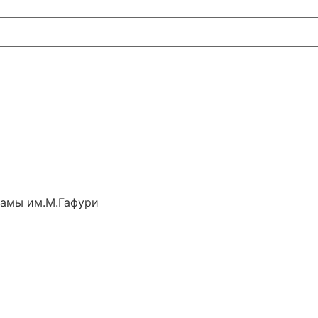
рамы им.М.Гафури