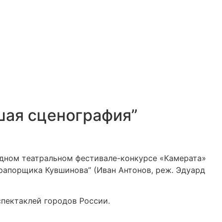
шая сценография”
дном театральном фестивале-конкурсе «Камерата»
прапорщика Кувшинова” (Иван Антонов, реж. Эдуард
спектаклей городов России.