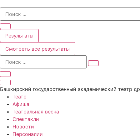
Перейти
Search
к
...
содержимому
Результаты
Смотреть все результаты
Башкирский государственный академический театр д
Театр
Афиша
Театральная весна
Спектакли
Новости
Персоналии