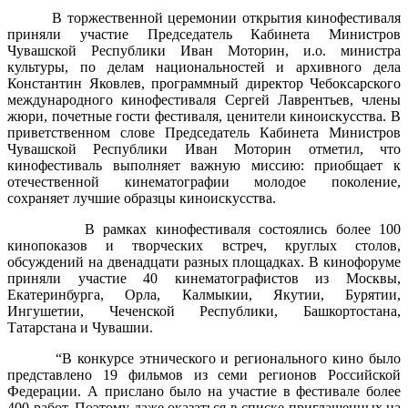
В торжественной церемонии открытия кинофестиваля
приняли участие Председатель Кабинета Министров
Чувашской Республики Иван Моторин, и.о. министра
культуры, по делам национальностей и архивного дела
Константин Яковлев, программный директор Чебоксарского
международного кинофестиваля Сергей Лаврентьев, члены
жюри, почетные гости фестиваля, ценители киноискусства. В
приветственном слове Председатель Кабинета Министров
Чувашской Республики Иван Моторин отметил, что
кинофестиваль выполняет важную миссию: приобщает к
отечественной кинематографии молодое поколение,
сохраняет лучшие образцы киноискусства.
В рамках кинофестиваля состоялись более 100
кинопоказов и творческих встреч, круглых столов,
обсуждений на двенадцати разных площадках. В кинофоруме
приняли участие 40 кинематографистов из Москвы,
Екатеринбурга, Орла, Калмыкии, Якутии, Бурятии,
Ингушетии, Чеченской Республики, Башкортостана,
Татарстана и Чувашии.
“В конкурсе этнического и регионального кино было
представлено 19 фильмов из семи регионов Российской
Федерации. А прислано было на участие в фестивале более
400 работ. Поэтому даже оказаться в списке приглашенных на