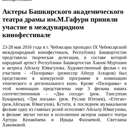
Актеры Башкирского академического
театра драмы им.М.Гафури приняли
участие в международном
кинофестивале
23-28 мая 2016 года в г. Чебоксары проходил IX Чебоксарский
международный кинофестиваль. Республику Башкортостан
представила творческая делегация, в составе которой
народный артист Республики Башкортостан Хаким Муртазин
и актриса Айсылу Юмагулова. Художественный фильм с их
участием – «Пилорама» (режиссер Айнур Аскаров) был
представлен в конкурсной программе в номинации
этнического и регионального кино. Кроме «Пилорамы» в
этой номинации представлены еще 3 фильма наших
соотечественников – «Два соседа» (реж. Тансулпан
Букараева), «Три письма» (реж. Руслан Юлтаев), «Етеган»
(реж.Айсыуак Юмагулов). Кстати, в последнем музыкальном
фильме одну из главных ролей исполняет Айсылу Юмагулова,
в фильме звучат песни в исполнении актеров нашего театра
Артура Кунакбаева и Ирады Фазлаевой, Светланы
Хакимовой.