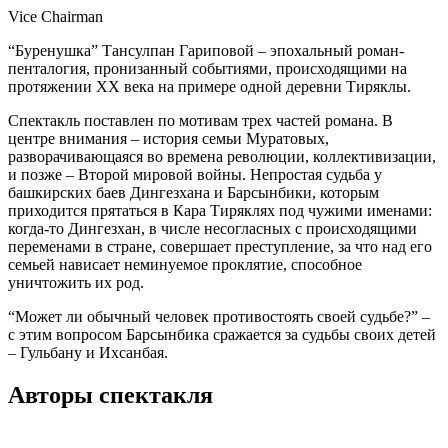
Vice Chairman
“Буренушка” Тансулпан Гариповой – эпохальный роман-
пенталогия, пронизанный событиями, происходящими на
протяжении ХХ века на примере одной деревни Тиряклы.
Спектакль поставлен по мотивам трех частей романа. В
центре внимания – история семьи Муратовых,
разворачивающаяся во времена революции, коллективизации,
и позже – Второй мировой войны. Непростая судьба у
башкирских баев Дингезхана и Барсынбики, которым
приходится прятаться в Кара Тиряклях под чужими именами:
когда-то Дингезхан, в числе несогласных с происходящими
переменами в стране, совершает преступление, за что над его
семьей нависает неминуемое проклятие, способное
уничтожить их род.
“Может ли обычный человек противостоять своей судьбе?” –
с этим вопросом Барсынбика сражается за судьбы своих детей
– Гульбану и Ихсанбая.
Авторы спектакля