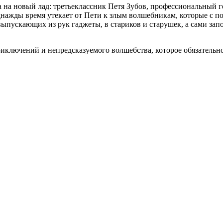
а на новый лад: третьеклассник Петя Зубов, профессиональный г
т однажды время утекает от Пети к злым волшебникам, которые
выпускающих из рук гаджеты, в стариков и старушек, а сами запо
иключений и непредсказуемого волшебства, которое обязательно п