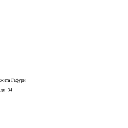
ажита Гафури
иди, 34