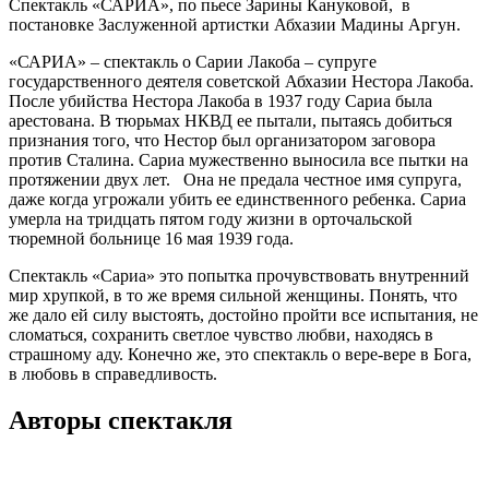
Спектакль «САРИА», по пьесе Зарины Кануковой, в
постановке Заслуженной артистки Абхазии Мадины Аргун.
«САРИА» – спектакль о Сарии Лакоба – супруге
государственного деятеля советской Абхазии Нестора Лакоба.
После убийства Нестора Лакоба в 1937 году Сариа была
арестована. В тюрьмах НКВД ее пытали, пытаясь добиться
признания того, что Нестор был организатором заговора
против Сталина. Сариа мужественно выносила все пытки на
протяжении двух лет. Она не предала честное имя супруга,
даже когда угрожали убить ее единственного ребенка. Сариа
умерла на тридцать пятом году жизни в орточальской
тюремной больнице 16 мая 1939 года.
Спектакль «Сариа» это попытка прочувствовать внутренний
мир хрупкой, в то же время сильной женщины. Понять, что
же дало ей силу выстоять, достойно пройти все испытания, не
сломаться, сохранить светлое чувство любви, находясь в
страшному аду. Конечно же, это спектакль о вере-вере в Бога,
в любовь в справедливость.
Авторы спектакля