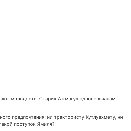
инают молодость. Старик Ажмагул односельчанам
ного предпочтения: ни трактористу Кутлуахмету, ни
такой поступок Ямиля?