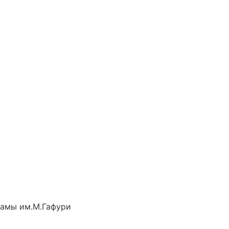
рамы им.М.Гафури