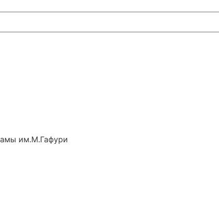
рамы им.М.Гафури