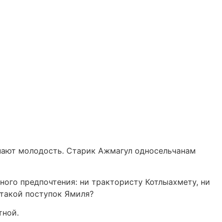
инают молодость. Старик Ажмагул односельчанам
ного предпочтения: ни трактористу Котлыахмету, ни
такой поступок Ямиля?
тной.