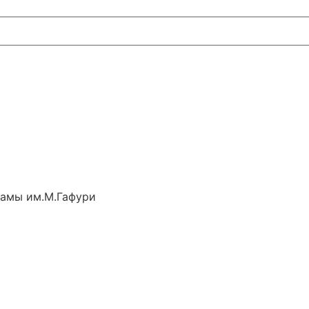
рамы им.М.Гафури