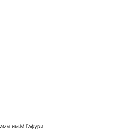
рамы им.М.Гафури