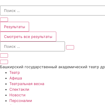
Перейти
Search
к
...
содержимому
Результаты
Смотреть все результаты
Башкирский государственный академический театр д
Театр
Афиша
Театральная весна
Спектакли
Новости
Персоналии