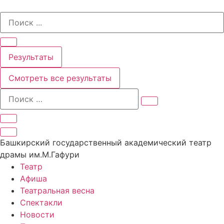
Перейти
Search
к
...
содержимому
Результаты
Смотреть все результаты
Башкирский государственный академический театр
драмы им.М.Гафури
Театр
Афиша
Театральная весна
Спектакли
Новости