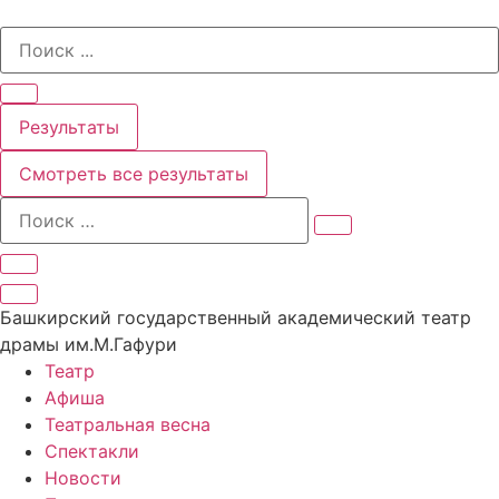
Перейти
Search
к
...
содержимому
Результаты
Смотреть все результаты
Башкирский государственный академический театр
драмы им.М.Гафури
Театр
Афиша
Театральная весна
Спектакли
Новости