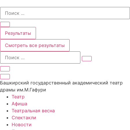
Перейти
Search
к
...
содержимому
Результаты
Смотреть все результаты
Башкирский государственный академический театр
драмы им.М.Гафури
Театр
Афиша
Театральная весна
Спектакли
Новости