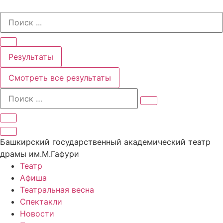
Перейти
Search
к
...
содержимому
Результаты
Смотреть все результаты
Башкирский государственный академический театр
драмы им.М.Гафури
Театр
Афиша
Театральная весна
Спектакли
Новости