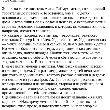
Vice Chairman
Живёт на свете писатель Айгиз Баймухаметов, сотворивший
трогательную повесть «Не оставляй, мама!» о детях,
оставшихся сиротами и познавших жизнь в стенах детского
дома. Автор пишет об их бедах и печалях, о бесприютности и
суровых условиях выживания, в которых выковывается или,
напротив, ломается характер…
«У каждого человека есть мечты, – рассуждает режиссёр
спектакля Ильсур Казакбаев. У детей – тоже. У детдомовских
— мечты больше, сильнее и серьёзнее, чем у домашних детей.
Но мечты сбываются не всегда, а у детдомовских детишек —
очень редко, почти никогда. Получается, что мечты живут
отдельно, сами по себе… А если и сбываются, то совсем не
так, как мечталось. Вот про это наш спектакль.
В нём заняты молодые артисты. Они рассказывают истории
из жизни детдома. Сыграть детдомовских детей невозможно,
для этого надо ими быть. Поэтому рассказ о жизни в детдоме
мы слышим из уст актёров. Актёр повествует, рассказывает —
от лица мужчины или женщины, старика или ребёнка, бога
или дьявола — неважно. Он как человек-лицедей,
примеряющий на себя различные маски…».
Сценический вариант постановки носит название «Хыялга
каршы» – «Навстречу мечте». Что по-башкирски звучит
неоднозначно: вроде, и навстречу мечте, и наперекор ей.