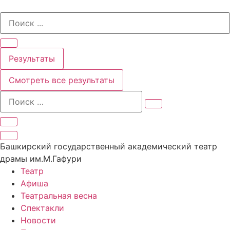
Перейти
Search
к
...
содержимому
Результаты
Смотреть все результаты
Башкирский государственный академический театр
драмы им.М.Гафури
Театр
Афиша
Театральная весна
Спектакли
Новости