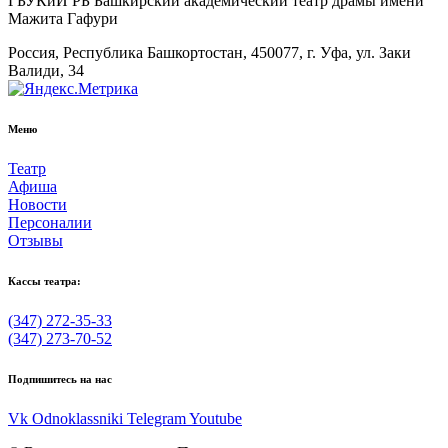
ГБУКиИ РБ Башкирский академический театр драмы имени
Мажита Гафури
Россия, Республика Башкортостан, 450077, г. Уфа, ул. Заки
Валиди, 34
Меню
Театр
Афиша
Новости
Персоналии
Отзывы
Кассы театра:
(347) 272-35-33
(347) 273-70-52
Подпишитесь на нас
Vk
Odnoklassniki
Telegram
Youtube