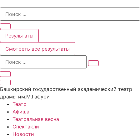
Перейти
Search
к
...
содержимому
Результаты
Смотреть все результаты
Башкирский государственный академический театр
драмы им.М.Гафури
Театр
Афиша
Театральная весна
Спектакли
Новости