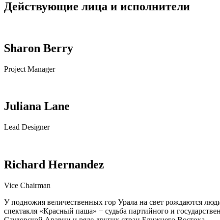
Действующие лица и исполнители
Sharon Berry
Project Manager
Juliana Lane
Lead Designer
Richard Hernandez
Vice Chairman
У подножия величественных гор Урала на свет рождаются люди,
спектакля «Красный паша» − судьба партийного и государств
Саудовской Аравии и ряде других стран Ближнего Востока.