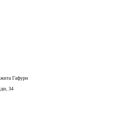
ажита Гафури
иди, 34