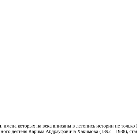
 имена которых на века вписаны в летопись истории не только 
енного деятеля Карима Абдрауфовича Хакимова (1892—1938), с