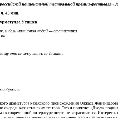
российской национальной театральной премии-фестиваля «Зол
ч. 45 мин.
Хурматулла Утяшев
ия, гибель миллионов людей — статистика
ск»
отому что не могу этого не делать.
огообразии.
ского драматурга казахского происхождения Олжаса Жанайдарова
ю очередь казахстанских театров. Это и понятно: «Джут» подним
ема в современной литературе почти не затрагивается. Интерес к
стране представившем «Джута» на сцене. Работа Башкирского г