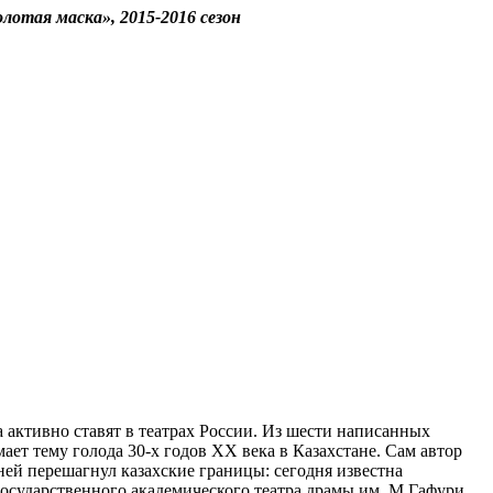
отая маска», 2015-2016 сезон
 активно ставят в театрах России. Из шести написанных
ает тему голода 30-х годов ХХ века в Казахстане. Сам автор
 ней перешагнул казахские границы: сегодня известна
осударственного академического театра драмы им. М.Гафури