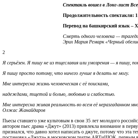
Спектакль вошел в Лонг-лист Все
Продолжительность спектакля: 1 
Перевод на башкирский язык – 
Смерть одного человека — трагед
Эрих Мария Ремарк «Черный обели
2
Я серьёзен. Я пишу не из тщеславия или умозрения — я пишу, п
Я пишу просто потому, что ничего лучше я делать не могу.
Мне интересна жизнь человеческая с её поисками,
надеждами, тщетой и болью, любовью и слабостью.
Мне интересна живая реальность во всем её неразгаданном мн
Олжас Жанайдаров
Пьесы ставшего уже культовым в свои 35 лет молодого россий
автором пьес драма «Джут» (2013) привлекла внимание в перву
признался, что давно хотел написать о джуте, потому что эта т
постановка «Джута» в московском театре ARTиШОК, первым в 