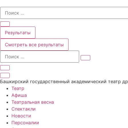
Перейти
Search
к
...
содержимому
Результаты
Смотреть все результаты
Башкирский государственный академический театр д
Театр
Афиша
Театральная весна
Спектакли
Новости
Персоналии