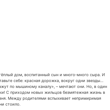
тёплый дом, воспитанный сын и много-много сыра. И
тавьте себе: красная дорожка, вокруг одни звезды…
ажут по мышиному каналу», – мечтают они. Но, в один
жи! С приходом новых жильцов безмятежная жизнь в
озня. Между родителями вспыхивает непримиримая
ни стоило.