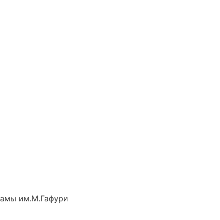
рамы им.М.Гафури