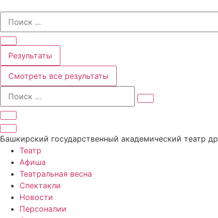
Перейти
Search
к
...
содержимому
Результаты
Смотреть все результаты
Башкирский государственный академический театр д
Театр
Афиша
Театральная весна
Спектакли
Новости
Персоналии