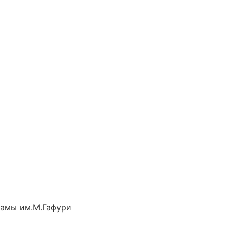
рамы им.М.Гафури