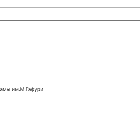
рамы им.М.Гафури