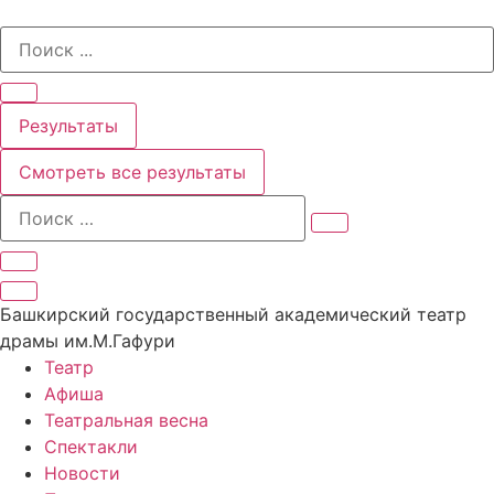
Перейти
Search
к
...
содержимому
Результаты
Смотреть все результаты
Башкирский государственный академический театр
драмы им.М.Гафури
Театр
Афиша
Театральная весна
Спектакли
Новости