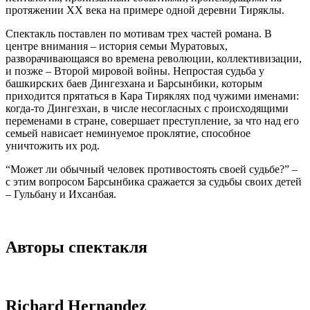
протяжении ХХ века на примере одной деревни Тиряклы.
Спектакль поставлен по мотивам трех частей романа. В
центре внимания – история семьи Муратовых,
разворачивающаяся во времена революции, коллективизации,
и позже – Второй мировой войны. Непростая судьба у
башкирских баев Дингезхана и Барсынбики, которым
приходится прятаться в Кара Тиряклях под чужими именами:
когда-то Дингезхан, в числе несогласных с происходящими
переменами в стране, совершает преступление, за что над его
семьей нависает неминуемое проклятие, способное
уничтожить их род.
“Может ли обычный человек противостоять своей судьбе?” –
с этим вопросом Барсынбика сражается за судьбы своих детей
– Гульбану и Ихсанбая.
Авторы спектакля
Richard Hernandez