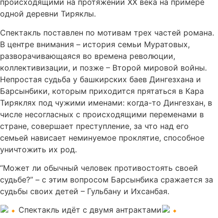
происходящими на протяжении ХХ века на примере
одной деревни Тиряклы.
Спектакль поставлен по мотивам трех частей романа.
В центре внимания – история семьи Муратовых,
разворачивающаяся во времена революции,
коллективизации, и позже – Второй мировой войны.
Непростая судьба у башкирских баев Дингезхана и
Барсынбики, которым приходится прятаться в Кара
Тиряклях под чужими именами: когда-то Дингезхан, в
числе несогласных с происходящими переменами в
стране, совершает преступление, за что над его
семьей нависает неминуемое проклятие, способное
уничтожить их род.
“Может ли обычный человек противостоять своей
судьбе?” – с этим вопросом Барсынбика сражается за
судьбы своих детей – Гульбану и Ихсанбая.
Спектакль идёт с двумя антрактами