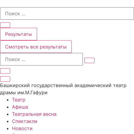
Перейти
Search
к
...
содержимому
Результаты
Смотреть все результаты
Башкирский государственный академический театр
драмы им.М.Гафури
Театр
Афиша
Театральная весна
Спектакли
Новости