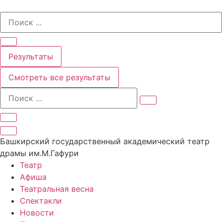
Перейти
Search
к
...
содержимому
Результаты
Смотреть все результаты
Башкирский государственный академический театр
драмы им.М.Гафури
Театр
Афиша
Театральная весна
Спектакли
Новости