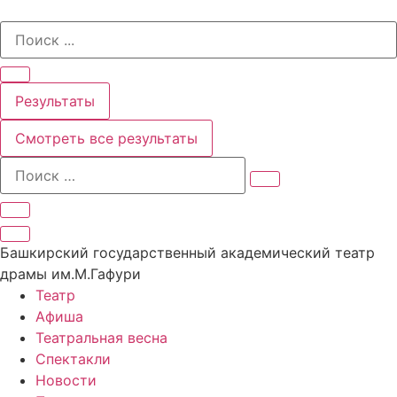
Перейти
Search
к
...
содержимому
Результаты
Смотреть все результаты
Башкирский государственный академический театр
драмы им.М.Гафури
Театр
Афиша
Театральная весна
Спектакли
Новости