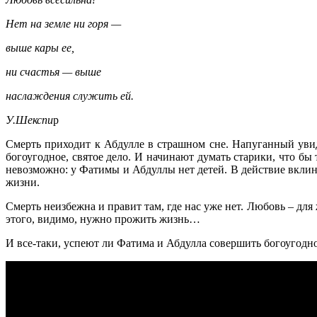
Нет на земле ни горя —
выше кары ее,
ни счастья — выше
наслаждения служить ей.
У.Шекспи
р
Смерть приходит к Абдулле в страшном сне. Напуганный увид
богоугодное, святое дело. И начинают думать старики, что бы 
невозможно: у Фатимы и Абдуллы нет детей. В действие вклини
жизни.
Смерть неизбежна и правит там, где нас уже нет. Любовь – для
этого, видимо, нужно прожить жизнь…
И все-таки, успеют ли Фатима и Абдулла совершить богоугодно