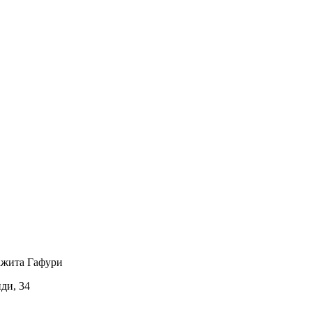
ажита Гафури
иди, 34