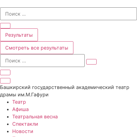
Перейти
Search
к
...
содержимому
Результаты
Смотреть все результаты
Башкирский государственный академический театр
драмы им.М.Гафури
Театр
Афиша
Театральная весна
Спектакли
Новости