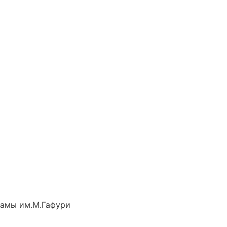
рамы им.М.Гафури