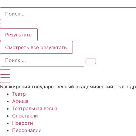
Перейти
Search
к
...
содержимому
Результаты
Смотреть все результаты
Башкирский государственный академический театр д
Театр
Афиша
Театральная весна
Спектакли
Новости
Персоналии