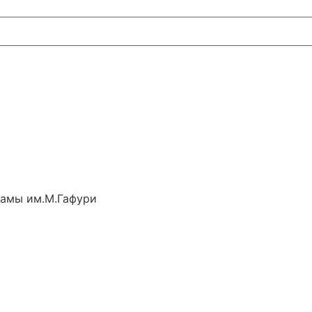
рамы им.М.Гафури