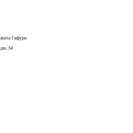
ажита Гафури
иди, 34