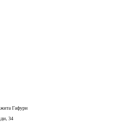
ажита Гафури
иди, 34