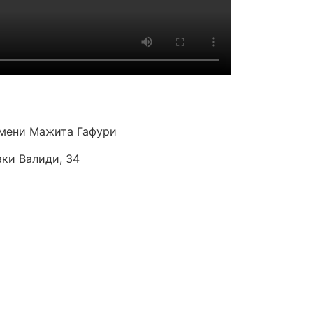
мени Мажита Гафури
аки Валиди, 34