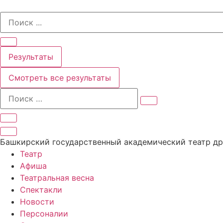
Перейти
Search
к
...
содержимому
Результаты
Смотреть все результаты
Башкирский государственный академический театр д
Театр
Афиша
Театральная весна
Спектакли
Новости
Персоналии