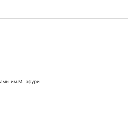
рамы им.М.Гафури