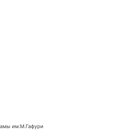
рамы им.М.Гафури