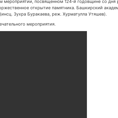
ом мероприятии, посвященном 124-й годовщине со дня 
оржественное открытие памятника. Башкирский академ
(инсц. Зухра Буракаева, реж. Хурматулла Утяшев).
ечательного мероприятия.