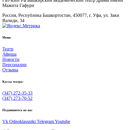
ГБУКиИ РБ Башкирский академический театр драмы имени
Мажита Гафури
Россия, Республика Башкортостан, 450077, г. Уфа, ул. Заки
Валиди, 34
Меню
Театр
Афиша
Новости
Персоналии
Отзывы
Кассы театра:
(347) 272-35-33
(347) 273-70-52
Подпишитесь на нас
Vk
Odnoklassniki
Telegram
Youtube