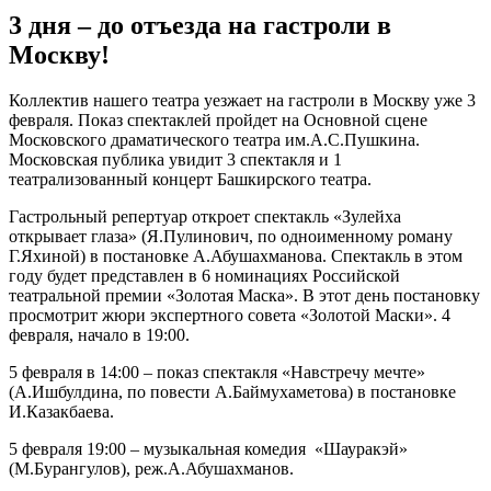
3 дня – до отъезда на гастроли в
Москву!
Коллектив нашего театра уезжает на гастроли в Москву уже 3
февраля. Показ спектаклей пройдет на Основной сцене
Московского драматического театра им.А.С.Пушкина.
Московская публика увидит 3 спектакля и 1
театрализованный концерт Башкирского театра.
Гастрольный репертуар откроет спектакль «Зулейха
открывает глаза» (Я.Пулинович, по одноименному роману
Г.Яхиной) в постановке А.Абушахманова. Спектакль в этом
году будет представлен в 6 номинациях Российской
театральной премии «Золотая Маска». В этот день постановку
просмотрит жюри экспертного совета «Золотой Маски». 4
февраля, начало в 19:00.
5 февраля в 14:00 – показ спектакля «Навстречу мечте»
(А.Ишбулдина, по повести А.Баймухаметова) в постановке
И.Казакбаева.
5 февраля 19:00 – музыкальная комедия «Шауракэй»
(М.Бурангулов), реж.А.Абушахманов.