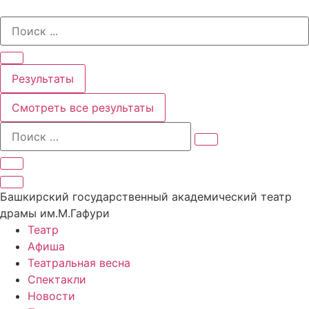
Перейти
Search
к
...
содержимому
Результаты
Смотреть все результаты
Башкирский государственный академический театр
драмы им.М.Гафури
Театр
Афиша
Театральная весна
Спектакли
Новости