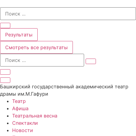
Перейти
Search
к
...
содержимому
Результаты
Смотреть все результаты
Башкирский государственный академический театр
драмы им.М.Гафури
Театр
Афиша
Театральная весна
Спектакли
Новости