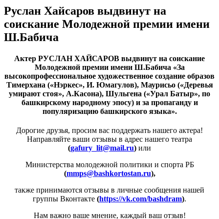
Руслан Хайсаров выдвинут на
соискание Молодежной премии имени
Ш.Бабича
Актер РУСЛАН ХАЙСАРОВ выдвинут на соискание
Молодежной премии имени Ш.Бабича «За
высокопрофессиональное художественное создание образов
Тимерхана («Нэркес», И. Юмагулов), Маурисьо («Деревья
умирают стоя», А.Касона), Шульгена («Урал Батыр», по
башкирскому народному эпосу) и за пропаганду и
популяризацию башкирского языка».
Дорогие друзья, просим вас поддержать нашего актера!
Направляйте ваши отзывы в адрес нашего театра
(
gafury_lit@mail.ru
)
или
Министерства молодежной политики и спорта РБ
(
mmps@bashkortostan.ru
),
также принимаются отзывы в личные сообщения нашей
группы Вконтакте
(
https://vk.com/bashdram
)
.
Нам важно ваше мнение, каждый ваш отзыв!