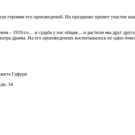
были героями его произведений. На празднике примет участие н
ния – 1919-го… и судьба у нас общая… и растили мы друг друга
театра драмы. На его произведениях воспитывалось не одно пок
ажита Гафури
иди, 34