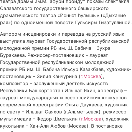
театра драмы им.М.Гафури пройдут показы спектакля
Салаватского государственного башкирского
драматического театра «Йәннәт һулышы» («Дыхание
рая») по одноименной повести Гульсиры Гизатуллиной.
Автором инсценировки и перевода на русский язык
выступила лауреат Государственной республиканской
молодежной премии РБ им. Ш. Бабича – Зухра
Буракаева. Режиссер-постановщик – лауреат
Государственной республиканской молодежной
премии РБ им. Ш. Бабича Ильсур Казакбаев, художник-
постановщик – Зилия Канчурина (
г.Москва
),
композитор – заслуженный деятель искусств
Республики Башкортостан Ильшат Яхин, хореограф –
лауреат международных и всероссийских конкурсов
современной хореографии Ольга Даукаева, художник
по свету – Ильшат Саяхов (г.Альметьевск), режиссер
мультимедиа – Федор Шмелькин (
г.Москва
), художник-
кукольник – Хан-Али Аюбов (Москва). В постановке