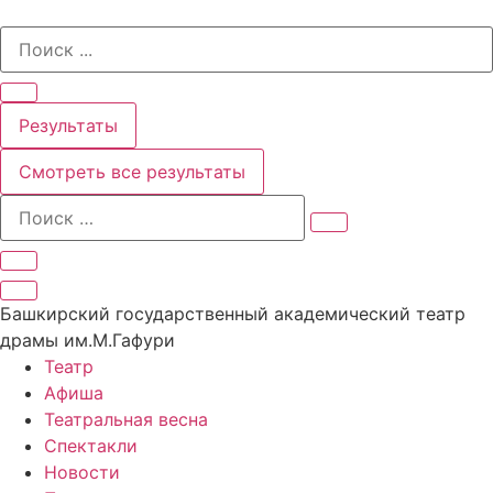
Перейти
Search
к
...
содержимому
Результаты
Смотреть все результаты
Башкирский государственный академический театр
драмы им.М.Гафури
Театр
Афиша
Театральная весна
Спектакли
Новости