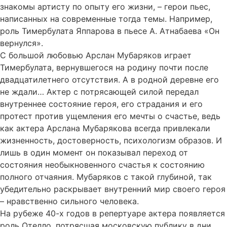
знакомы артисту по опыту его жизни, – герои пьес,
написанных на современные тогда темы. Например,
роль Тимербулата Яппарова в пьесе А. Атнабаева «Он
вернулся».
С большой любовью Арслан Мубаряков играет
Тимербулата, вернувшегося на родину почти после
двадцатилетнего отсутствия. А в родной деревне его
не ждали… Актер с потрясающей силой передал
внутреннее состояние героя, его страдания и его
протест против ущемления его мечты о счастье, ведь
как актера Арслана Мубарякова всегда привлекали
жизненность, достоверность, психологизм образов. И
лишь в один момент он показывал переход от
состояния необыкновенного счастья к состоянию
полного отчаяния. Мубаряков с такой глубиной, так
убедительно раскрывает внутренний мир своего героя
– нравственно сильного человека.
На рубеже 40-х годов в репертуаре актера появляется
роль Отелло, потрясшая московскую публику в дни