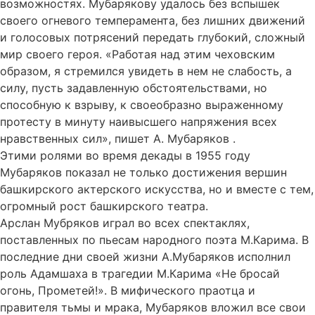
возможностях. Мубарякову удалось без вспышек
своего огневого темперамента, без лишних движений
и голосовых потрясений передать глубокий, сложный
мир своего героя. «Работая над этим чеховским
образом, я стремился увидеть в нем не слабость, а
силу, пусть задавленную обстоятельствами, но
способную к взрыву, к своеобразно выраженному
протесту в минуту наивысшего напряжения всех
нравственных сил», пишет А. Мубаряков .
Этими ролями во время декады в 1955 году
Мубаряков показал не только достижения вершин
башкирского актерского искусства, но и вместе с тем,
огромный рост башкирского театра.
Арслан Мубряков играл во всех спектаклях,
поставленных по пьесам народного поэта М.Карима. В
последние дни своей жизни А.Мубаряков исполнил
роль Адамшаха в трагедии М.Карима «Не бросай
огонь, Прометей!». В мифического праотца и
правителя тьмы и мрака, Мубаряков вложил все свои