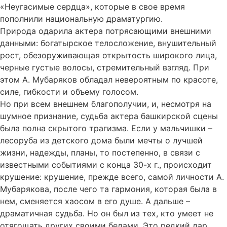
«Неугасимые сердца», которые в свое время
пополнили национальную драматургию.
Природа одарила актера потрясающими внешними
данными: богатырское телосложение, внушительный
рост, обезоруживающая открытость широкого лица,
черные густые волосы, стремительный взгляд. При
этом А. Мубаряков обладал невероятным по красоте,
силе, гибкости и объему голосом.
Но при всем внешнем благополучии, и, несмотря на
шумное признание, судьба актера башкирской сцены
была полна скрытого трагизма. Если у мальчишки –
лесоруба из детского дома были мечты о лучшей
жизни, надежды, планы, то постепенно, в связи с
известными событиями с конца 30-х г., происходит
крушение: крушение, прежде всего, самой личности А.
Мубарякова, после чего та гармония, которая была в
нем, сменяется хаосом в его душе. А дальше –
драматичная судьба. Но он был из тех, кто умеет не
отягощать других своими бедами. Это редкий дар,