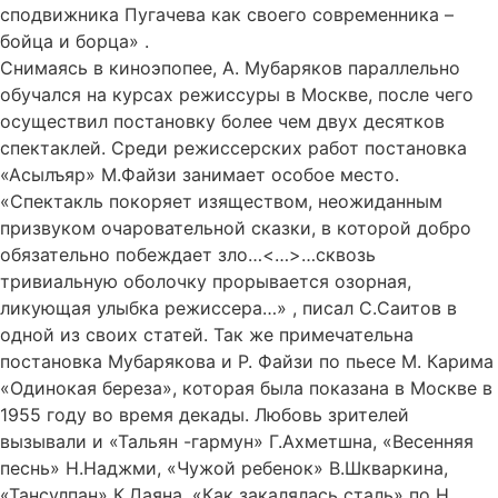
сподвижника Пугачева как своего современника –
бойца и борца» .
Снимаясь в киноэпопее, А. Мубаряков параллельно
обучался на курсах режиссуры в Москве, после чего
осуществил постановку более чем двух десятков
спектаклей. Среди режиссерских работ постановка
«Асылъяр» М.Файзи занимает особое место.
«Спектакль покоряет изяществом, неожиданным
призвуком очаровательной сказки, в которой добро
обязательно побеждает зло…<…>…сквозь
тривиальную оболочку прорывается озорная,
ликующая улыбка режиссера…» , писал С.Саитов в
одной из своих статей. Так же примечательна
постановка Мубарякова и Р. Файзи по пьесе М. Карима
«Одинокая береза», которая была показана в Москве в
1955 году во время декады. Любовь зрителей
вызывали и «Тальян -гармун» Г.Ахметшна, «Весенняя
песнь» Н.Наджми, «Чужой ребенок» В.Шкваркина,
«Тансулпан» К.Даяна, «Как закалялась сталь» по Н.