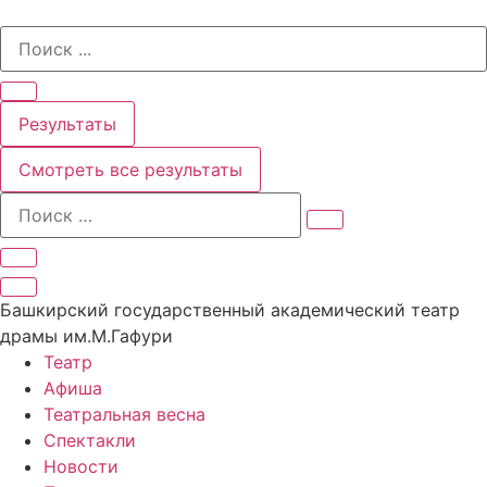
Перейти
Search
к
...
содержимому
Результаты
Смотреть все результаты
Башкирский государственный академический театр
драмы им.М.Гафури
Театр
Афиша
Театральная весна
Спектакли
Новости