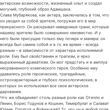
актерские возможности, жизненный опыт и создал
могучий, глубокий образ Адамшаха.
Слава Мубарякова, как актера, заключалась в том, что
он уводил за собой зрителя, погружая его в мир
прекрасного. Он раскрывал неведомые грани, которые
нашему зрителю было совершенно неизвестно. И у
него были присущие только ему почерк и манера: он
всегда был самим собой и в то же время – всегда
разным – в зависимости от характера исполняемой
роли. Ему был свойственен и трагизм, и ярко
выраженный драматизм. Он мог предстать и в амплуа
несравненного комического героя. Особенно ему
удавались роли героические, трагедийные,
острохарактерные и глубоко психологические, в
которых он использовал все свое актерское
дарование.
Что же объединяет столь разные роли как Отелло и
Ленин, Борис Годунов и Кошкин, Тимербулат и Салават
Юлаев, Паратов и Войницкий? То, что он в любой роли