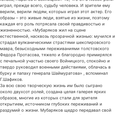
играл, прежде всего, судьбу человека. И зрители ему
верили, верили людям, которых играл этот актер. Его
образы – это живые люди, взятые из жизни, поэтому
каждая его роль потрясала своей правдивостью и
жизненностью. «Мубаряков жил на сцене
естественной, насквозь прозрачной жизнью: мучился и
страдал вулканическими страстями шекспировского
мавра, безысходными переживаниями толстовского
Федора Протасова, тяжело и благородно примирялся
с печальной участью своего Войницкого, спокойно и
твердо руководил военными действиями, облачась в
бурку и папаху генерала Шаймуратова» , вспоминал
Г.Шафиков.
За всю свою творческую жизнь им было сыграно
около двухсот ролей, создана целая галерея ярких
образов, многие из которых стали для зрителя
открытием, источником глубоких переживаний и
раздумий о жизни. Мубаряков щедро передавал свой