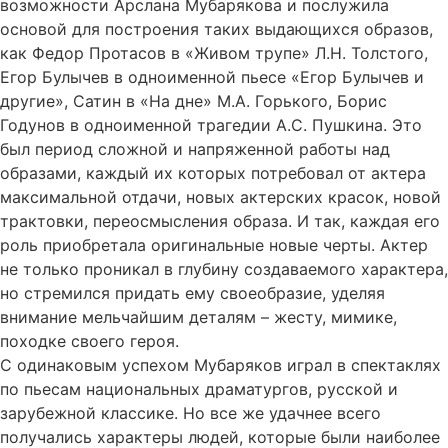
возможности Арслана Мубарякова и послужила
основой для построения таких выдающихся образов,
как Федор Протасов в «Живом трупе» Л.Н. Толстого,
Егор Булычев в одноименной пьесе «Егор Булычев и
другие», Сатин в «На дне» М.А. Горького, Борис
Годунов в одноименной трагедии А.С. Пушкина. Это
был период сложной и напряженной работы над
образами, каждый их которых потребовал от актера
максимальной отдачи, новых актерских красок, новой
трактовки, переосмысления образа. И так, каждая его
роль приобретала оригинальные новые черты. Актер
не только проникал в глубину создаваемого характера,
но стремился придать ему своеобразие, уделяя
внимание мельчайшим деталям – жесту, мимике,
походке своего героя.
С одинаковым успехом Мубаряков играл в спектаклях
по пьесам национальных драматургов, русской и
зарубежной классике. Но все же удачнее всего
получались характеры людей, которые были наиболее