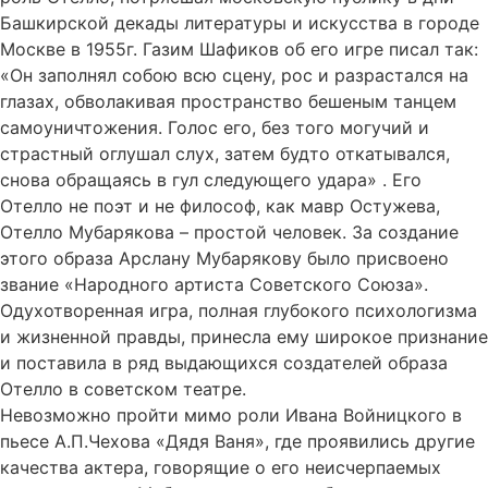
Башкирской декады литературы и искусства в городе
Москве в 1955г. Газим Шафиков об его игре писал так:
«Он заполнял собою всю сцену, рос и разрастался на
глазах, обволакивая пространство бешеным танцем
самоуничтожения. Голос его, без того могучий и
страстный оглушал слух, затем будто откатывался,
снова обращаясь в гул следующего удара» . Его
Отелло не поэт и не философ, как мавр Остужева,
Отелло Мубарякова – простой человек. За создание
этого образа Арслану Мубарякову было присвоено
звание «Народного артиста Советского Союза».
Одухотворенная игра, полная глубокого психологизма
и жизненной правды, принесла ему широкое признание
и поставила в ряд выдающихся создателей образа
Отелло в советском театре.
Невозможно пройти мимо роли Ивана Войницкого в
пьесе А.П.Чехова «Дядя Ваня», где проявились другие
качества актера, говорящие о его неисчерпаемых