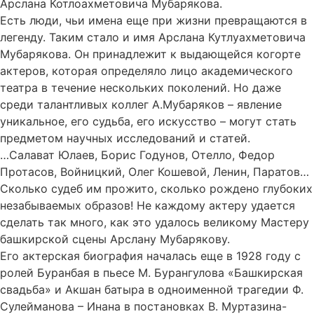
Арслана Котлоахметовича Мубарякова.
Есть люди, чьи имена еще при жизни превращаются в
легенду. Таким стало и имя Арслана Кутлуахметовича
Мубарякова. Он принадлежит к выдающейся когорте
актеров, которая определяло лицо академического
театра в течение нескольких поколений. Но даже
среди талантливых коллег А.Мубаряков – явление
уникальное, его судьба, его искусство – могут стать
предметом научных исследований и статей.
…Салават Юлаев, Борис Годунов, Отелло, Федор
Протасов, Войницкий, Олег Кошевой, Ленин, Паратов…
Сколько судеб им прожито, сколько рождено глубоких
незабываемых образов! Не каждому актеру удается
сделать так много, как это удалось великому Мастеру
башкирской сцены Арслану Мубарякову.
Его актерская биография началась еще в 1928 году с
ролей Буранбая в пьесе М. Бурангулова «Башкирская
свадьба» и Акшан батыра в одноименной трагедии Ф.
Сулейманова – Инана в постановках В. Муртазина-