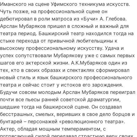
Иманского на сцене Уфимского техникума искусств.
Чуть позже, на профессиональной сцене он
дебютировал в роли матроса из «Бучи» А. Глебова.
Арслан Мубаряков пришел в сложный и важный для
театра период. Башкирский театр находился тогда на
стыке перехода от привычной любительщины к
высокому профессиональному искусству. Удача и
успех сопутствовали Мубарякову уже с самых первых
шагов его актерской жизни. А.К.Мубаряков один из
тех, кто в своих образах и спектаклях сформировал
новый стиль и язык башкирского профессионального
театра и сейчас стоит у истоков его зарождения.
Будучи совсем молодым Арслан Мубаряков переиграл
почти все пьесы ранней советской драматургии,
шедшие тогда на башкирской сцене. Он создавал
бесстрашных, смелых, веривших в свое дело борцов и
бунтарей – персонажей «революционного театра».
Актер, обладая мощным темпераментом, с
потрясающей силой передавал страстную веру своих