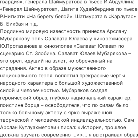
гвардия», генерала Шаймуратова в пьесе И.Абдуллина
«Генерал Шаймуратов», Шагита Худайбердина по пьесе
Р.Нигмати «На берегу белой», Шатмурата в «Карлугас»
Б. Бикбая и т.д.
Подлинно мировую известность принесла Арслану
Мубарякову роль Салавата Юлаева у кинорежиссера
Ю.Протазанова в киноэпопее «Салават Юлаев» по
сценарию Ст. Злобина. Салават Юлаев Мубарякова –
это орел, идущий на взлет, но обреченный на
страдания. Актер в образе мужественного
национального героя, воплотил прекрасные черты
народного характера с большой художественной
силой и человечностью. Мубаряков создал
героический образ, глубоко национальный характер,
поистине борца – освободителя, что по силам было
только большому актеру с ярко выраженной
творческой и человеческой индивидуальностью. Сам
Арслан Кутлуахметович писал: «История, прошлое
должны звучать современно …<>… я выстраивал образ