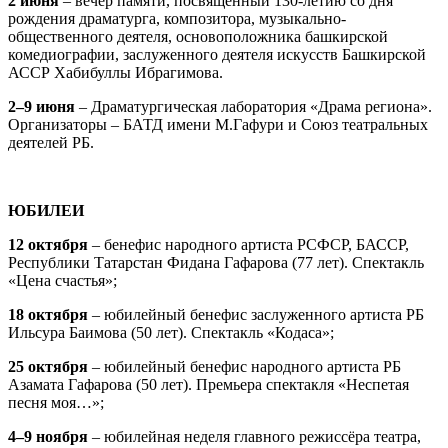
2 июня
– вечер памяти, посвящённый 130-летию со дня
рождения драматурга, композитора, музыкально-
общественного деятеля, основоположника башкирской
комедиографии, заслуженного деятеля искусств Башкирской
АССР Хабибуллы Ибрагимова.
2–9 июня
– Драматургическая лаборатория «Драма региона».
Организаторы – БАТД имени М.Гафури и Союз театральных
деятелей РБ.
ЮБИЛЕИ
12 октября
– бенефис народного артиста РСФСР, БАССР,
Республики Татарстан Фидана Гафарова (77 лет). Спектакль
«Цена счастья»;
18 октября
– юбилейный бенефис заслуженного артиста РБ
Ильсура Баимова (50 лет). Спектакль «Кодаса»;
25 октября
– юбилейный бенефис народного артиста РБ
Азамата Гафарова (50 лет). Премьера спектакля «Неспетая
песня моя…»;
4–9 ноября
– юбилейная неделя главного режиссёра театра,