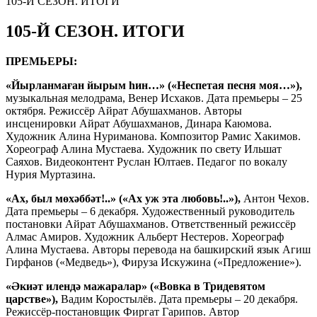
105-Й СЕЗОН. ИТОГИ
105-Й СЕЗОН. ИТОГИ
ПРЕМЬЕРЫ:
«
Йырланмаған йырым һин…
»
(«Неспетая песня моя…»),
музыкальная мелодрама, Венер Исхаков. Дата премьеры – 25
октября. Режиссёр Айрат Абушахманов. Авторы
инсценировки Айрат Абушахманов, Динара Каюмова.
Художник Алина Нуриманова. Композитор Рамис Хакимов.
Хореограф Алина Мустаева. Художник по свету Ильшат
Саяхов. Видеоконтент Руслан Юлтаев. Педагог по вокалу
Нурия Муртазина.
«
Ах, был мөхәббәт!..
»
(
«
Ах уж эта любовь!..
»
),
Антон Чехов.
Дата премьеры – 6 декабря. Художественный руководитель
постановки Айрат Абушахманов. Ответственный режиссёр
Алмас Амиров. Художник Альберт Нестеров. Хореограф
Алина Мустаева. Авторы перевода на башкирский язык Агиш
Гирфанов («Медведь»), Фируза Искужина («Предложение»).
«Әкиәт илендә мажаралар» («Вовка в Тридевятом
царстве»),
Вадим Коростылёв. Дата премьеры – 20 декабря.
Режиссёр-постановщик Фиргат Гарипов. Автор