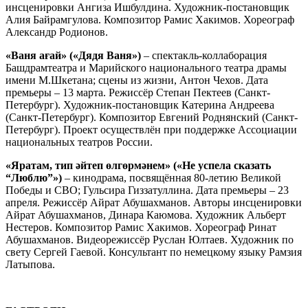
инсценировки Ангиза Ишбулдина. Художник-постановщик
Алия Байрамгулова. Композитор Рамис Хакимов. Хореограф
Александр Родионов.
«Ваня а
ғай
»
(
«
Дядя Ваня
»
)
– спектакль-коллаборация
Башдрамтеатра и Марийского национального театра драмы
имени М.Шкетана; сцены из жизни, Антон Чехов. Дата
премьеры – 13 марта. Режиссёр Степан Пектеев (Санкт-
Петербург). Художник-постановщик Катерина Андреева
(Санкт-Петербург). Композитор Евгений Роднянский (Санкт-
Петербург). Проект осуществлён при поддержке Ассоциации
национальных театров России.
«Яратам, тип әйтеп өлгөрмәнем» («Не успела сказать
“Люблю”»)
– кинодрама, посвящённая 80-летию Великой
Победы и СВО; Гульсира Гиззатуллина. Дата премьеры – 23
апреля. Режиссёр Айрат Абушахманов. Авторы инсценировки
Айрат Абушахманов, Динара Каюмова. Художник Альберт
Нестеров. Композитор Рамис Хакимов. Хореограф Ринат
Абушахманов. Видеорежиссёр Руслан Юлтаев. Художник по
свету Сергей Гаевой. Консультант по немецкому языку Рамзия
Латыпова.