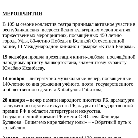
МЕРОПРИЯТИЯ
В 105-м сезоне коллектив театра принимал активное участие в
республиканских, всероссийских культурных мероприятиях,
торжественных мероприятиях, посвящённых 450-летию
города Уфы, 80-летию Победы в Великой Отечественной
войне, III Международной книжной ярмарке «Китап-Байрам».
19 октября
прошла презентация книги-альбома, посвящённой
народному артисту Башкортостана, знаменитому кураисту
Юмабаю Исянбаеву,
14 ноября
– литературно-музыкальный вечер, посвящённый
140-летию со дня рождения учёного, поэта, государственного
и общественного деятеля Хабибуллы Габитова,
28 января
– вечер памяти народного писателя РБ, драматурга,
заслуженного деятеля искусств РБ, лауреата Государственной
премии РФ в области литературы и искусства,
Государственной премии РБ имени С.Юлаева Флорида
Булякова «Бишегемә кире ҡайтыу юлы» – «Обратный путь к
колыбели»,