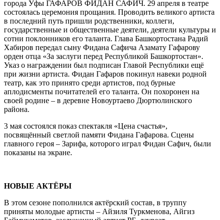
города Уфы ГАФАРОВ ФИДАН САФИЧ. 29 апреля в театре
состоялась церемония прощания. Проводить великого артиста
в последний путь пришли родственники, коллеги,
государственные и общественные деятели, деятели культуры и
сотни поклонников его таланта. Глава Башкортостана Радий
Хабиров передал сыну Фидана Сафича Азамату Гафарову
орден отца «За заслуги перед Республикой Башкортостан».
Указ о награждении был подписан Главой Республики ещё
при жизни артиста. Фидан Гафаров покинул навеки родной
театр, как это принято среди артистов, под бурные
аплодисменты почитателей его таланта. Он похоронен на
своей родине – в деревне Новоуртаево Дюртюлинского
района.
3 мая состоялся показ спектакля «Цена счастья»,
посвящённый светлой памяти Фидана Гафарова. Сцены
главного героя – Зарифа, которого играл Фидан Сафич, были
показаны на экране.
НОВЫЕ АКТЁРЫ
В этом сезоне пополнился актёрский состав, в труппу
приняты молодые артисты – Айзиля Туркменова, Айгиз