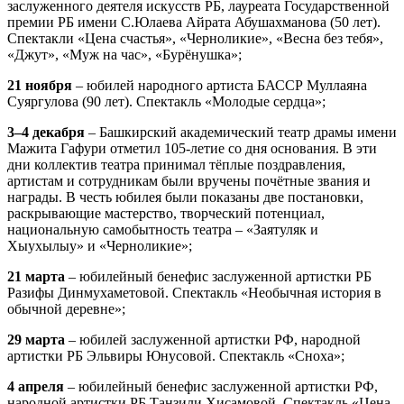
заслуженного деятеля искусств РБ, лауреата Государственной
премии РБ имени С.Юлаева Айрата Абушахманова (50 лет).
Спектакли «Цена счастья», «Черноликие», «Весна без тебя»,
«Джут», «Муж на час», «Бурёнушка»;
21 ноября
– юбилей народного артиста БАССР Муллаяна
Суяргулова (90 лет). Спектакль «Молодые сердца»;
3–4 декабря
– Башкирский академический театр драмы имени
Мажита Гафури отметил 105-летие со дня основания. В эти
дни коллектив театра принимал тёплые поздравления,
артистам и сотрудникам были вручены почётные звания и
награды. В честь юбилея были показаны две постановки,
раскрывающие мастерство, творческий потенциал,
национальную самобытность театра – «Заятуляк и
Хыухылыу» и «Черноликие»;
21 марта
– юбилейный бенефис заслуженной артистки РБ
Разифы Динмухаметовой. Спектакль «Необычная история в
обычной деревне»;
29 марта
– юбилей заслуженной артистки РФ, народной
артистки РБ Эльвиры Юнусовой. Спектакль «Сноха»;
4 апреля
– юбилейный бенефис заслуженной артистки РФ,
народной артистки РБ Танзили Хисамовой. Спектакль «Цена