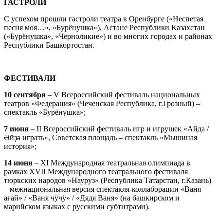
ГАСТРОЛИ
С успехом прошли гастроли театра в Оренбурге («Неспетая
песня моя…», «Бурёнушка»), Астане Республики Казахстан
(«Бурёнушка», «Черноликие») и во многих городах и районах
Республики Башкортостан.
ФЕСТИВАЛИ
10 сентября
– V Всероссийский фестиваль национальных
театров «Федерация» (Чеченская Республика, г.Грозный) –
спектакль «Бурёнушка»;
7 июня
– II Всероссийский фестиваль игр и игрушек «Айда /
Әйҙә играть», Советская площадь – спектакль «Мышиная
история»;
14 июня
– XI Международная театральная олимпиада в
рамках XVII Международного театрального фестиваля
тюркских народов «Науруз» (Республика Татарстан, г.Казань)
– межнациональная версия спектакля-коллаборации «Ваня
ағай» / «Ваня чӱчӱ» / «Дядя Ваня» (на башкирском и
марийском языках с русскими субтитрами).