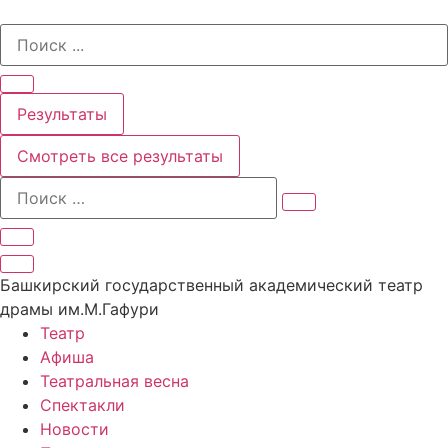
Перейти
Search
к
...
содержимому
Результаты
Смотреть все результаты
Башкирский государственный академический театр
драмы им.М.Гафури
Театр
Афиша
Театральная весна
Спектакли
Новости