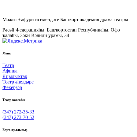
Мәжит Ғафури исемендәге Башҡорт академия драма театры
Рәсәй Федерацияһы, Башҡортостан Республикаһы, Өфө
ҡалаһы, Зәки Вәлиди урамы, 34
Меню
Театр
Афиша
Яңылыҡтар
Театр әһелдәре
Фекерҙәр
Театр кассаһы
(347) 272-35-33
(347) 273-70-52
Беҙгә яҙылығыҙ