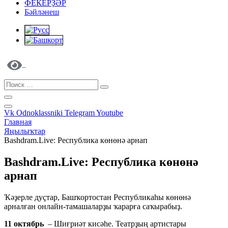
ФЕКЕРҘӘР
Бәйләнеш
Vk
Odnoklassniki
Telegram
Youtube
Главная
Яңылыҡтар
Bashdram.Live: Республика көнөнә арнап
Bashdram.Live: Республика көнөнә
арнап
Ҡәҙерле дуҫтар, Башҡортостан Республикаһы көнөнә
арналған онлайн-тамашаларҙы ҡарарға саҡырабыҙ.
11 октябрь
– Шиғриәт кисәһе. Театрҙың артистары