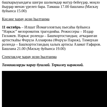
башҡарыуындағы шиғри шәлкемдәр матур бейеүҙәр, моңло
йырҙар менән үрелеп бара. Тамаша 17.00 башлана (Мәскәү
буйынса 15.00)
Кисәне ҡарау өсөн һылтанма
11 октябрь
– Илшат Йомағоловтың пьесаһы буйынса
“Нәркәс” мелороматик трагедияһы. Режиссеры – Илдар
Гиләжев. Нәркәс ролендә – Башҡортостандың атҡаҙанған
артисткаһы Фирүзә Аллаярова (Фирүзә Париж), Тимерхан
ролендә – Башҡортостандың халыҡ артисы Азамат Ғафаров.
Башлана 21.00 (Мәскәү буйынса 19.00)
Спектаклде ҡарау өсөн һылтанма
Тамашаларҙы ҡарау бушлай. Теркәлеү кәрәкмәй.