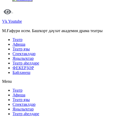
Vk
Youtube
М.Ғафури исем. Башҡорт дәүләт академия драма театры
Театр
Афиша
Театр яҙы
Спектаклдәр
Яңылыҡтар
Театр әһелдәре
ФЕКЕРҘӘР
Бәйләнеш
Menu
Театр
Афиша
Театр яҙы
Спектаклдәр
Яңылыҡтар
Театр әһелдәре