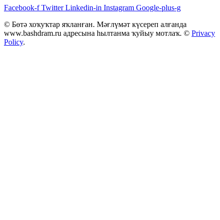
Facebook-f
Twitter
Linkedin-in
Instagram
Google-plus-g
© Бөтә хоҡуҡтар яҡланған. Мәғлүмәт күсереп алғанда
www.bashdram.ru адресына һылтанма ҡуйыу мотлаҡ. ©
Privacy
Policy
.