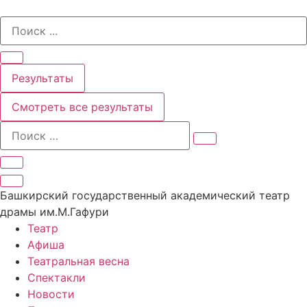
Перейти
Search
к
...
содержимому
Результаты
Смотреть все результаты
Башкирский государственный академический театр
драмы им.М.Гафури
Театр
Афиша
Театральная весна
Спектакли
Новости