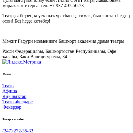
Тулы мәғлүмәт алыу өсөн Лилиә Сәғит ҡыҙы Жамаловаға
мөрәжәғәт итергә: тел. +7 937 497-50-73
Театрҙы беҙҙең кеүек ныҡ яратһағыҙ, тимәк, был эш тап һеҙҙең
өсөн! Беҙ һеҙҙе көтәбеҙ!
Мәжит Ғафури исемендәге Башҡорт академия драма театры
Рәсәй Федерацияһы, Башҡортостан Республикаһы, Өфө
ҡалаһы, Зәки Вәлиди урамы, 34
Меню
Театр
Афиша
Яңылыҡтар
Театр әһелдәре
Фекерҙәр
Театр кассаһы
(347) 272-35-33