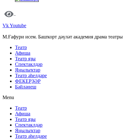
Vk
Youtube
М.Ғафури исем. Башҡорт дәүләт академия драма театры
Театр
Афиша
Театр яҙы
Спектаклдәр
Яңылыҡтар
Театр әһелдәре
ФЕКЕРҘӘР
Бәйләнеш
Menu
Театр
Афиша
Театр яҙы
Спектаклдәр
Яңылыҡтар
Театр әһелдәре