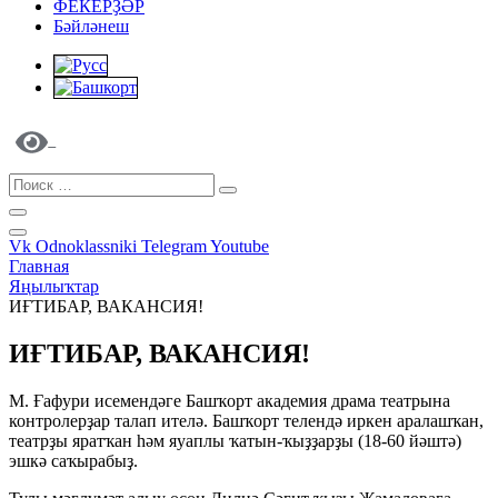
ФЕКЕРҘӘР
Бәйләнеш
Vk
Odnoklassniki
Telegram
Youtube
Главная
Яңылыҡтар
ИҒТИБАР, ВАКАНСИЯ!
ИҒТИБАР, ВАКАНСИЯ!
М. Ғафури исемендәге Башҡорт академия драма театрына
контролерҙар талап ителә. Башҡорт телендә иркен аралашҡан,
театрҙы яратҡан һәм яуаплы ҡатын-ҡыҙҙарҙы (18-60 йәштә)
эшкә саҡырабыҙ.