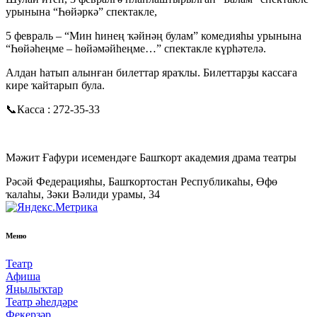
урынына “Һөйәркә” спектакле,
5 февраль – “Мин һинең ҡәйнәң булам” комедияһы урынына
“Һөйәһеңме – һөйәмәйһеңме…” спектакле күрһәтелә.
Алдан һатып алынған билеттар яраҡлы. Билеттарҙы кассаға
кире ҡайтарып була.
📞Касса : 272-35-33
Мәжит Ғафури исемендәге Башҡорт академия драма театры
Рәсәй Федерацияһы, Башҡортостан Республикаһы, Өфө
ҡалаһы, Зәки Вәлиди урамы, 34
Меню
Театр
Афиша
Яңылыҡтар
Театр әһелдәре
Фекерҙәр