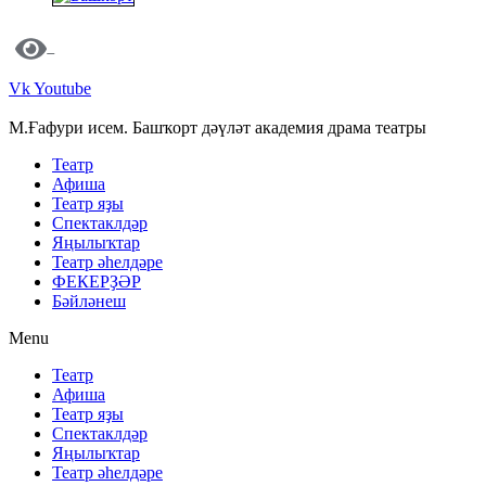
Vk
Youtube
М.Ғафури исем. Башҡорт дәүләт академия драма театры
Театр
Афиша
Театр яҙы
Спектаклдәр
Яңылыҡтар
Театр әһелдәре
ФЕКЕРҘӘР
Бәйләнеш
Menu
Театр
Афиша
Театр яҙы
Спектаклдәр
Яңылыҡтар
Театр әһелдәре