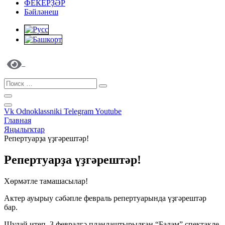
ФЕКЕРҘӘР
Бәйләнеш
Vk
Odnoklassniki
Telegram
Youtube
Главная
Яңылыҡтар
Репертуарҙа үҙгәрештәр!
Репертуарҙа үҙгәрештәр!
Хөрмәтле тамашасылар!
Актер ауырыу сәбәпле февраль репертуарында үҙгәрештәр
бар.
Шулай итеп, 3 февралгә планлаштырылған “Балам” спектакле