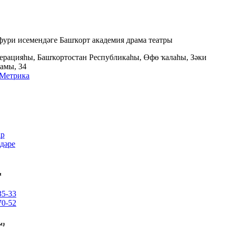
ури исемендәге Башҡорт академия драма театры
ерацияһы, Башҡортостан Республикаһы, Өфө ҡалаһы, Зәки
амы, 34
р
лдәре
ы
35-33
70-52
ыҙ