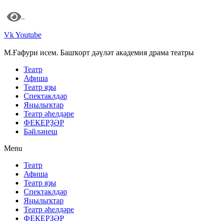
Vk
Youtube
М.Ғафури исем. Башҡорт дәүләт академия драма театры
Театр
Афиша
Театр яҙы
Спектаклдәр
Яңылыҡтар
Театр әһелдәре
ФЕКЕРҘӘР
Бәйләнеш
Menu
Театр
Афиша
Театр яҙы
Спектаклдәр
Яңылыҡтар
Театр әһелдәре
ФЕКЕРҘӘР