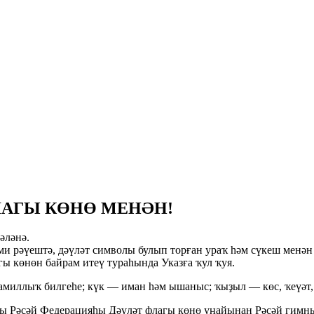
ЛАГЫ КӨНӨ МЕНӘН!
әләнә.
ми рәүештә, дәүләт символы булып торған ураҡ һәм сүкеш менән
ы көнөн байрам итеү тураһында Указға ҡул ҡуя.
амиллыҡ билгеһе; күк — иман һәм ышаныс; ҡыҙыл — көс, ҡеүәт, 
ры Рәсәй Федерацияһы Дәүләт флагы көнө уңайынан Рәсәй гимн