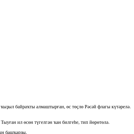
 ҡыҙыл байраҡты алмаштырған, өс төҫлө Рәсәй флагы күтәрелә.
Тыуған ил өсөн түгелгән ҡан билгеһе, тип йөрөтөлә.
ын башҡарҙы.