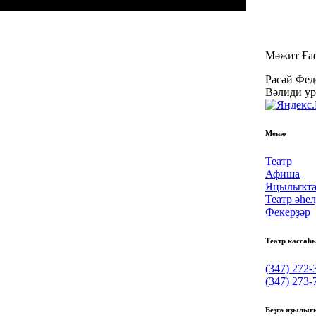
Мәжит Ғаф
Рәсәй Фед
Вәлиди ур
Меню
Театр
Афиша
Яңылыҡта
Театр әһе
Фекерҙәр
Театр кассаһ
(347) 272-
(347) 273-
Беҙгә яҙылығ