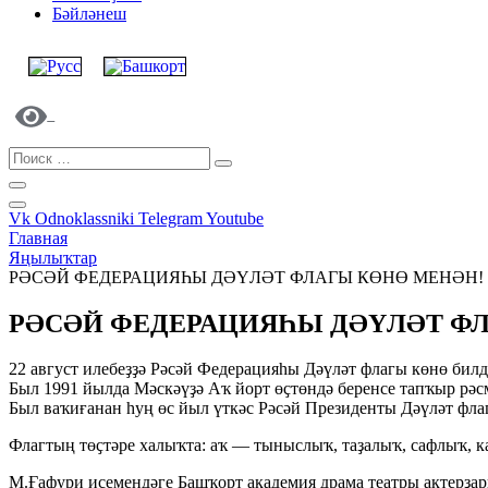
Бәйләнеш
Vk
Odnoklassniki
Telegram
Youtube
Главная
Яңылыҡтар
РӘСӘЙ ФЕДЕРАЦИЯҺЫ ДӘҮЛӘТ ФЛАГЫ КӨНӨ МЕНӘН!
РӘСӘЙ ФЕДЕРАЦИЯҺЫ ДӘҮЛӘТ Ф
22 август илебеҙҙә Рәсәй Федерацияһы Дәүләт флагы көнө билд
Был 1991 йылда Мәскәүҙә Аҡ йорт өҫтөндә беренсе тапҡыр рәс
Был ваҡиғанан һуң өс йыл үткәс Рәсәй Президенты Дәүләт флаг
Флагтың төҫтәре халыҡта: аҡ — тыныслыҡ, таҙалыҡ, сафлыҡ, к
М.Ғафури исемендәге Башҡорт академия драма театры актерҙа